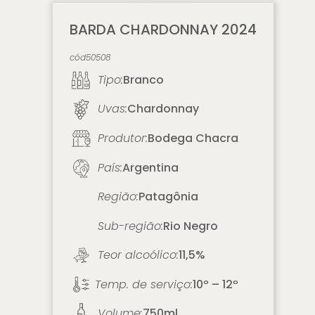
BARDA CHARDONNAY 2024
cód
50508
Tipo:
Branco
Uvas:
Chardonnay
Produtor:
Bodega Chacra
País:
Argentina
Região:
Patagônia
Sub-região:
Rio Negro
Teor alcoólico:
11,5%
Temp. de serviço:
10º – 12º
Volume:
750ml