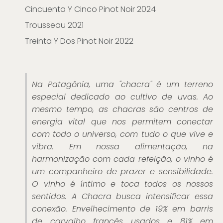
Cincuenta Y Cinco Pinot Noir 2024
Trousseau 2021
Treinta Y Dos Pinot Noir 2022
Treinta Y Dos Pinot Noir 2023
Sin Azufre Treinta Y Dos Pinot Noir (Garrafa
pintada a mão por Piero Incisa della
Na Patagônia, uma "chacra" é um terreno
Rocchetta) 2023
especial dedicado ao cultivo de uvas. Ao
mesmo tempo, as chacras são centros de
energia vital que nos permitem conectar
com todo o universo, com tudo o que vive e
vibra. Em nossa alimentação, na
harmonização com cada refeição, o vinho é
um companheiro de prazer e sensibilidade.
O vinho é íntimo e toca todos os nossos
sentidos. A Chacra busca intensificar essa
conexão. Envelhecimento de 19% em barris
de carvalho francês usados e 81% em