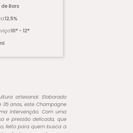
 de Bars
co:
12,5%
viço:
10° - 12°
ml
ltura artesanal. Elaborado
 de 35 anos, este Champagne
ínima intervenção. Com uma
sa e pressão delicada, que
ão, feito para quem busca a