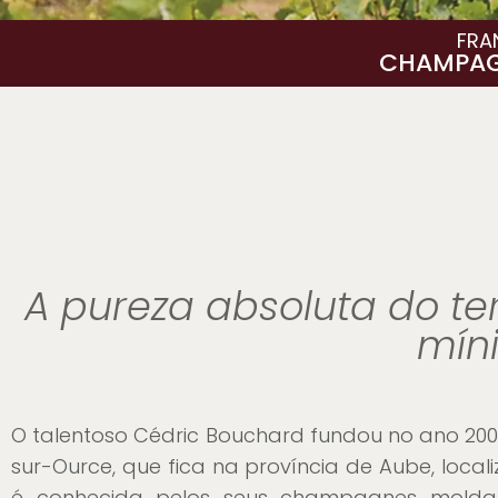
FRA
CHAMPA
A pureza absoluta do te
mín
O talentoso Cédric Bouchard fundou no ano 200
sur-Ource, que fica na província de Aube, loc
é conhecida pelos seus champagnes moldados