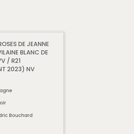
OSES DE JEANNE
VILAINE BLANC DE
V / R21
T 2023) NV
agne
oir
ric Bouchard