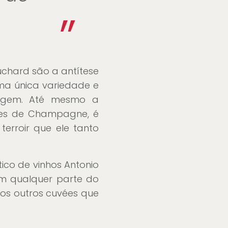
”
chard são a antítese
ma única variedade e
agem. Até mesmo a
ores de Champagne, é
erroir que ele tanto
co de vinhos Antonio
em qualquer parte do
os outros cuvées que