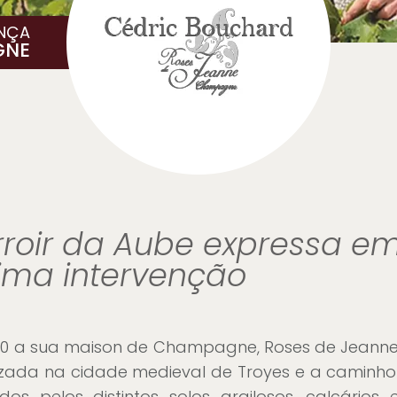
NÇA
GNE
rroir da Aube expressa e
ima intervenção
0 a sua maison de Champagne, Roses de Jeanne, 
alizada na cidade medieval de Troyes e a camin
 pelos distintos solos argilosos, calcários 