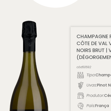
CHAMPAGNE R
CÔTE DE VAL 
NOIRS BRUT | V
(DÉGORGEMEN
cód
50592
Tipo:
Champ
Uvas:
Pinot N
Produtor:
Céd
País:
França