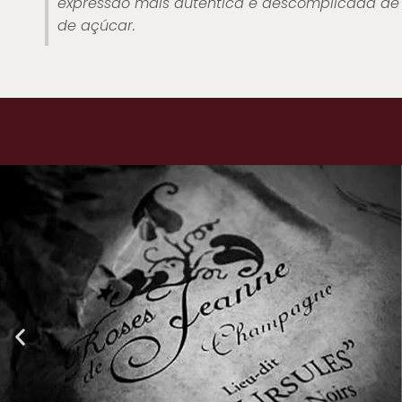
expressão mais autêntica e descomplicada de
de açúcar.