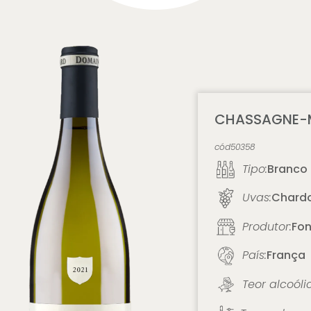
CHASSAGNE-
cód
50358
Tipo:
Branco
Uvas:
Chard
Produtor:
Fo
País:
França
Teor alcoóli