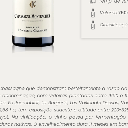
Temp. de ser
Volume:
750
Classificaçã
Chassagne que demonstram perfeitamente a razão da f
 denominação, com videiras plantadas entre 1960 e 19
ão: En Journoblot, La Bergerie, Les Voillenots Dessus, Vo
 1,68 ha, tem exposição sudeste e altitude entre 220-3
uyot. Na vinificação, o vinho passa por fermentação
eveduras nativas. O envelhecimento dura 11 meses em barr