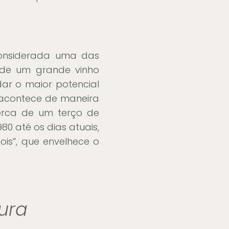
 considerada uma das
 de um grande vinho
ar o maior potencial
s acontece de maneira
 cerca de um terço de
0 até os dias atuais,
is”, que envelhece o
tura