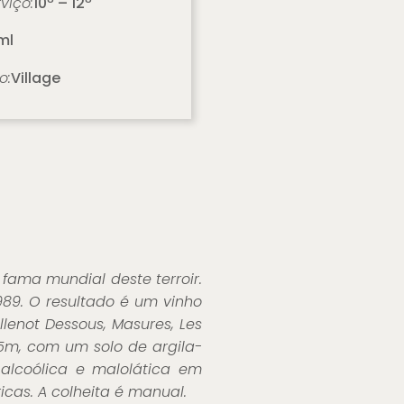
viço:
10º – 12º
ml
o:
Village
ama mundial deste terroir.
89. O resultado é um vinho
illenot Dessous, Masures, Les
25m, com um solo de argila-
 alcoólica e malolática em
icas. A colheita é manual.