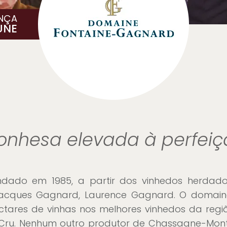
NÇA
UNE
onhesa elevada à perfei
undado em 1985, a partir dos vinhedos herda
 Jacques Gagnard, Laurence Gagnard. O domain
tares de vinhas nos melhores vinhedos da regiã
 Cru. Nenhum outro produtor de Chassagne-Mont