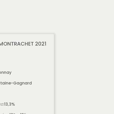
MONTRACHET 2021
onnay
ntaine-Gagnard
co:
13,3%