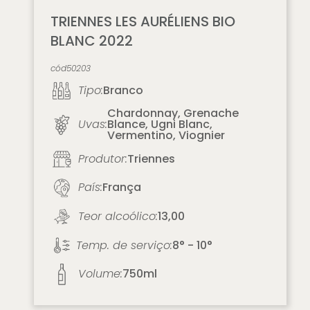
TRIENNES LES AURÉLIENS BIO
BLANC 2022
cód
50203
Tipo:
Branco
Chardonnay, Grenache
Uvas:
Blance, Ugni Blanc,
Vermentino, Viognier
Produtor:
Triennes
País:
França
Teor alcoólico:
13,00
Temp. de serviço:
8° - 10°
Volume:
750ml